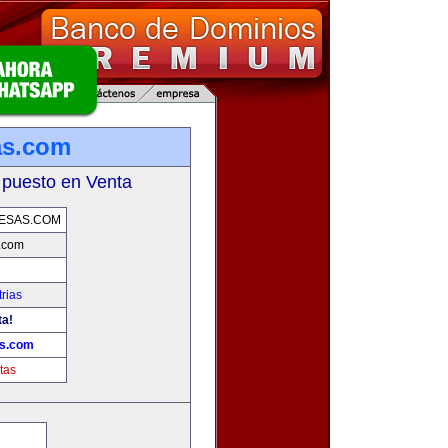
as.com
 puesto en Venta
ESAS.COM
.com
rias
ta!
as.com
tas