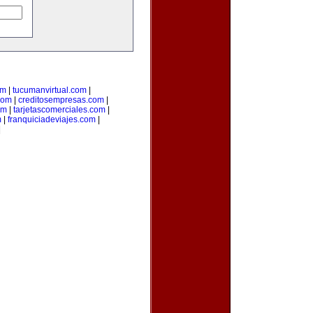
om
|
tucumanvirtual.com
|
com
|
creditosempresas.com
|
om
|
tarjetascomerciales.com
|
m
|
franquiciadeviajes.com
|
|