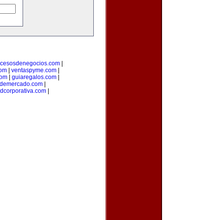
ocesosdenegocios.com
|
com
|
ventaspyme.com
|
com
|
guiaregalos.com
|
ndemercado.com
|
adcorporativa.com
|