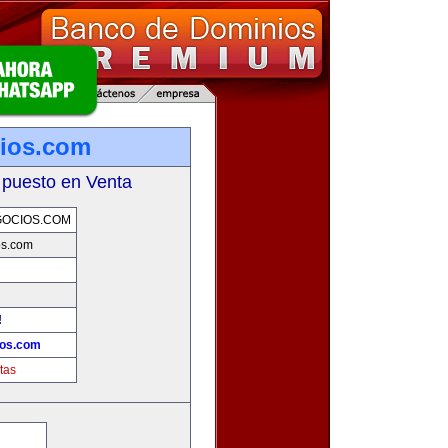
ios.com
 puesto en Venta
GOCIOS.COM
os.com
!
ios.com
tas