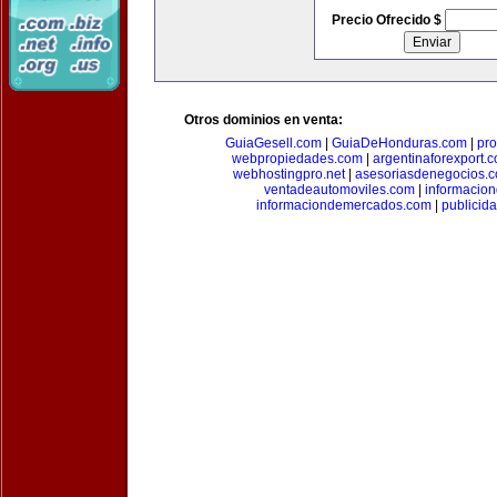
Precio Ofrecido $
Otros dominios en venta:
GuiaGesell.com
|
GuiaDeHonduras.com
|
pr
webpropiedades.com
|
argentinaforexport.
webhostingpro.net
|
asesoriasdenegocios.
ventadeautomoviles.com
|
informacio
informaciondemercados.com
|
publicid