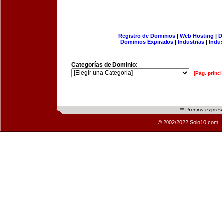
Registro de Dominios
|
Web Hosting
|
D
Dominios Expirados
|
Industrias
|
Indu
Categorías de Dominio:
[Pág. princi
** Precios expre
© 2002/2022 Solo10.com