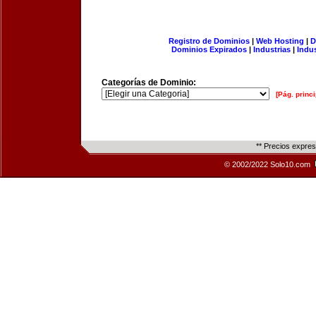
Registro de Dominios
|
Web Hosting
|
D
Dominios Expirados
|
Industrias
|
Indu
Categorías de Dominio:
[Pág. princi
** Precios expre
© 2002/2022 Solo10.com